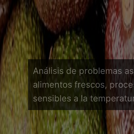
Investigación de la caus
almacenamiento y transp
café, oleaginosas, fertili
cargas secas