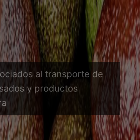
a de daños ocurridos en el
orte de granos, cacao,
zantes, azúcar y otras