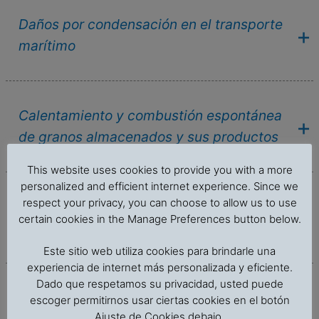
Daños por condensación en el transporte
marítimo
Calentamiento y combustión espontánea
de granos almacenados y sus productos
This website uses cookies to provide you with a more
personalized and efficient internet experience. Since we
respect your privacy, you can choose to allow us to use
Transporte marítimo de granos y sus
certain cookies in the Manage Preferences button below.
productos
Este sitio web utiliza cookies para brindarle una
experiencia de internet más personalizada y eficiente.
Dado que respetamos su privacidad, usted puede
Higiene en la preparación y servicio de
escoger permitirnos usar ciertas cookies en el botón
Ajuste de Cookies debajo.