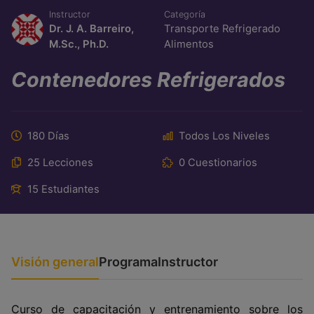
Instructor
Categoría
Dr. J. A. Barreiro,
Transporte Refrigerado
M.Sc., Ph.D.
Alimentos
Contenedores Refrigerados
180 Días
Todos Los Niveles
25 Lecciones
0 Cuestionarios
15 Estudiantes
Visión general
Programa
Instructor
Curso de capacitación y entrenamiento sobre los