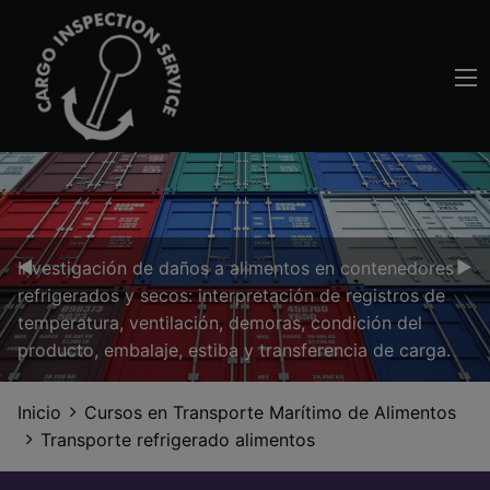
Previous Slide
◀︎
Nex
▶︎
Investigación de daños a alimentos en contenedores
refrigerados y secos: interpretación de registros de
temperatura, ventilación, demoras, condición del
producto, embalaje, estiba y transferencia de carga.
Inicio
Cursos en Transporte Marítimo de Alimentos
Transporte refrigerado alimentos