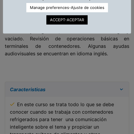
Temperatura y condición de la carga;
Líneas máximas
Manage preferences-Ajuste de cookies
de carga, flujo de aire; Procedimientos de
estiba de
carga suelta y paletizada; Registradores portátiles de
ACCEPT-ACEPTAR
temperatura. Estabilidad de la carga, trincado.
Precintos y seguridad; Transferencias de carga y
vaciado.
Revisión de operaciones básicas en
terminales de contenedores. Algunas ayudas
audiovisuales se encuentran en idioma inglés.
Caracteristicas
En este curso se trata todo lo que se debe
conocer cuando se trabaja con contenedores
refrigerados para tener una comunicación
inteligente sobre el tema y propiciar un