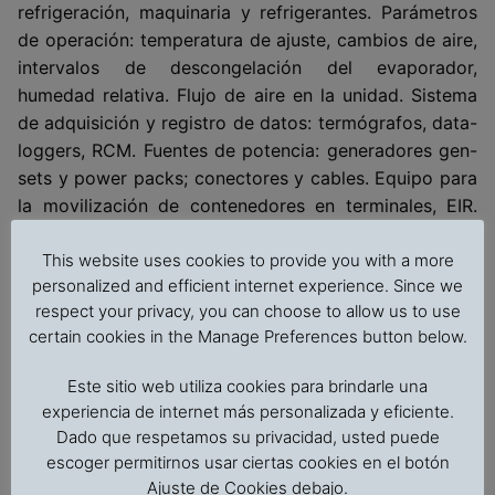
refrigeración, maquinaria y refrigerantes. Parámetros
de operación: temperatura de ajuste, cambios de aire,
intervalos de descongelación del evaporador,
humedad relativa. Flujo de aire en la unidad. Sistema
de adquisición y registro de datos: termógrafos, data-
loggers, RCM. Fuentes de potencia: generadores gen-
sets y power packs; conectores y cables. Equipo para
la movilización de contenedores en terminales, EIR.
Equipo auxiliar. Buques portacontenedores.
This website uses cookies to provide you with a more
Contenedores especializados de atmósfera
personalized and efficient internet experience. Since we
controlada y modificada, con control de humedad y
respect your privacy, you can choose to allow us to use
super freezers.
certain cookies in the Manage Preferences button below.
Revisión de aspectos operacionales de importancia y
Este sitio web utiliza cookies para brindarle una
factores a tener en cuenta con los reefers para un
experiencia de internet más personalizada y eficiente.
transporte exitoso: Preparación y limpieza; Pesos y
Dado que respetamos su privacidad, usted puede
tamaños (VGM); Revisión de la unidad (PTI);
Requisitos
escoger permitirnos usar ciertas cookies en el botón
de embalaje y paletizado; P
re-enfriamiento;
Ajuste de Cookies debajo.