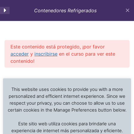
Contenedores Refrigerados
0. Introducción al curso
2
Este contenido está protegido, ¡por favor
1. Anatomía del
5
acceder
y
inscribirse
en el curso para ver este
Contenedor Refrigerado
contenido!
Previous Slide
◀︎
Nex
▶︎
2. Contenedores
6
Análisis de problemas asociados al transporte de
refrigerados: Parámetros
alimentos frescos, procesados y productos sensibles
This website uses cookies to provide you with a more
de funcionamiento
a la temperatura
personalized and efficient internet experience. Since we
respect your privacy, you can choose to allow us to use
certain cookies in the Manage Preferences button below.
3. Contenedores
2
Inicio
Cursos en Transporte Marítimo de Alimentos
especiales: atmósfera
Este sitio web utiliza cookies para brindarle una
Transporte refrigerado alimentos
controlada y modificada,
experiencia de internet más personalizada y eficiente.