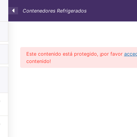
Contenedores Refrigerados
SULTORÍA
CONTAINERS
NOSOTROS
INFO-TÉ
Este contenido está protegido, ¡por favor
acce
contenido!