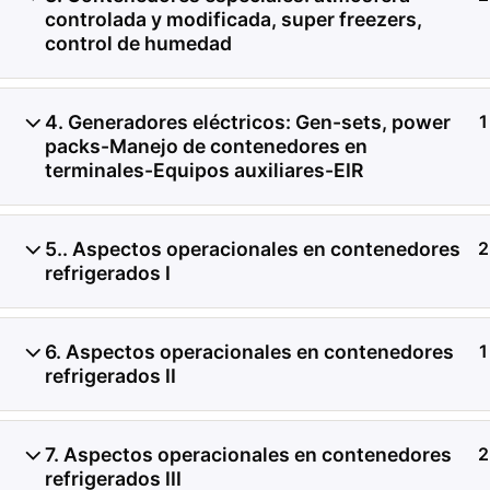
controlada y modificada, super freezers,
control de humedad
Investigación de daños a
contenedores refrigerado
4. Generadores eléctricos: Gen-sets, power
1
de registros de temperat
packs-Manejo de contenedores en
terminales-Equipos auxiliares-EIR
condición del producto, 
transferencia de carga.
5.. Aspectos operacionales en contenedores
2
refrigerados I
6. Aspectos operacionales en contenedores
1
refrigerados II
7. Aspectos operacionales en contenedores
2
refrigerados III