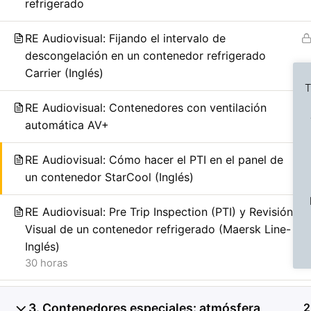
refrigerado
RE Audiovisual: Fijando el intervalo de
descongelación en un contenedor refrigerado
Carrier (Inglés)
T
RE Audiovisual: Contenedores con ventilación
automática AV+
RE Audiovisual: Cómo hacer el PTI en el panel de
Previous Slide
◀︎
un contenedor StarCool (Inglés)
RE Audiovisual: Pre Trip Inspection (PTI) y Revisión
Visual de un contenedor refrigerado (Maersk Line-
Inglés)
30 horas
3. Contenedores especiales: atmósfera
2