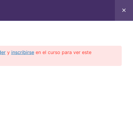
C
CONTACTO
E-BOOKS
CURSOS ON-LINE
der
y
inscribirse
en el curso para ver este