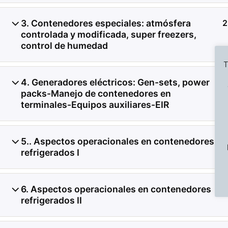
3. Contenedores especiales: atmósfera
2
controlada y modificada, super freezers,
control de humedad
T
4. Generadores eléctricos: Gen-sets, power
1
packs-Manejo de contenedores en
terminales-Equipos auxiliares-EIR
Previous Slide
◀︎
5.. Aspectos operacionales en contenedores
2
refrigerados I
6. Aspectos operacionales en contenedores
1
refrigerados II