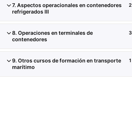
7. Aspectos operacionales en contenedores
2
refrigerados III
Investigación de daños a
contenedores refrigerado
8. Operaciones en terminales de
3
de registros de temperat
contenedores
condición del producto, 
9. Otros cursos de formación en transporte
1
transferencia de carga.
marítimo