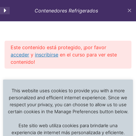
Contenedores Refrigerados
0. Introducción al curso
2
Este contenido está protegido, ¡por favor
1. Anatomía del
5
acceder
y
inscribirse
en el curso para ver este
Contenedor Refrigerado
contenido!
Investigación de daños a alimentos en contenedores
Previous Slide
◀︎
Nex
▶︎
2. Contenedores
6
refrigerados y secos: interpretación de registros de
refrigerados: Parámetros
temperatura, ventilación, demoras, condición del
This website uses cookies to provide you with a more
de funcionamiento
producto, embalaje, estiba y transferencia de carga.
personalized and efficient internet experience. Since we
respect your privacy, you can choose to allow us to use
certain cookies in the Manage Preferences button below.
RE-4 Temperatura,
Inicio
Cursos en Transporte Marítimo de Alimentos
ventilación, descongelación,
Este sitio web utiliza cookies para brindarle una
Transporte refrigerado alimentos
adquisición y registro de
experiencia de internet más personalizada y eficiente.
datos, PTI