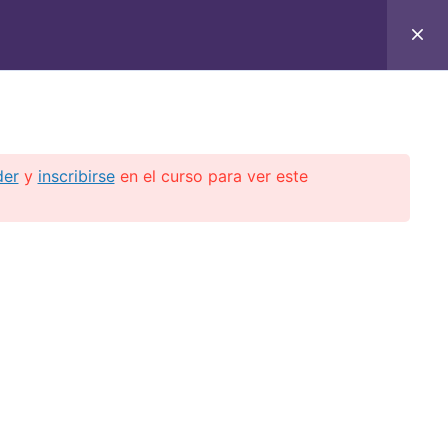
C
CONTACTO
E-BOOKS
CURSOS ON-LINE
der
y
inscribirse
en el curso para ver este