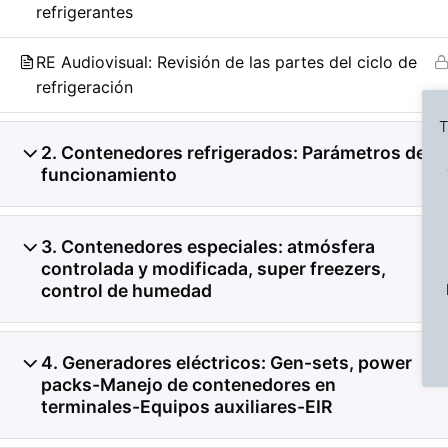
refrigerantes
RE Audiovisual: Revisión de las partes del ciclo de
refrigeración
T
2. Contenedores refrigerados: Parámetros de
6
funcionamiento
Previous Slide
◀︎
3. Contenedores especiales: atmósfera
2
controlada y modificada, super freezers,
control de humedad
4. Generadores eléctricos: Gen-sets, power
1
packs-Manejo de contenedores en
terminales-Equipos auxiliares-EIR