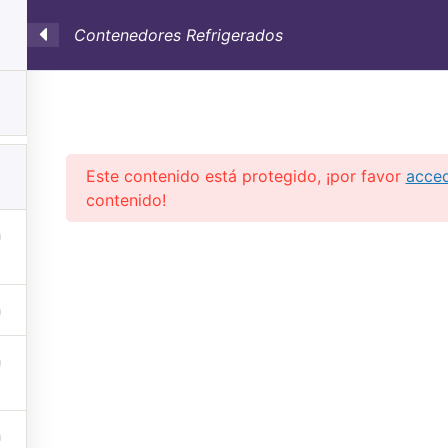
Contenedores Refrigerados
SULTORÍA
CONTAINERS
NOSOTROS
INFO-TÉ
Este contenido está protegido, ¡por favor
acce
contenido!