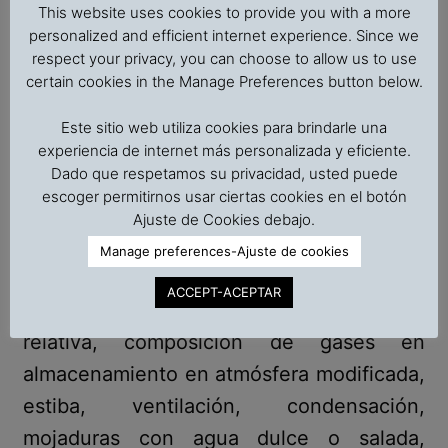
tribunales internacionales en casos
This website uses cookies to provide you with a more
relacionados con granos a granel, cacao
personalized and efficient internet experience. Since we
respect your privacy, you can choose to allow us to use
en sacos, malta de cervecería, patatas,
certain cookies in the Manage Preferences button below.
semilla de papa (patata) y otras cargas
Este sitio web utiliza cookies para brindarle una
refrigeradas.
experiencia de internet más personalizada y eficiente.
Dado que respetamos su privacidad, usted puede
Podemos analizar la información y
escoger permitirnos usar ciertas cookies en el botón
reportes de daños de carga desde un
Ajuste de Cookies debajo.
punto de vista científico, para determinar
Manage preferences-Ajuste de cookies
su causa más probable, incluida la
ACCEPT-ACEPTAR
desviación de temperatura y humedad
relativa, composición de gases en
almacenamiento en atmósfera modificada,
estiba, ventilación, condensación,
mojaduras con agua dulce o salada,