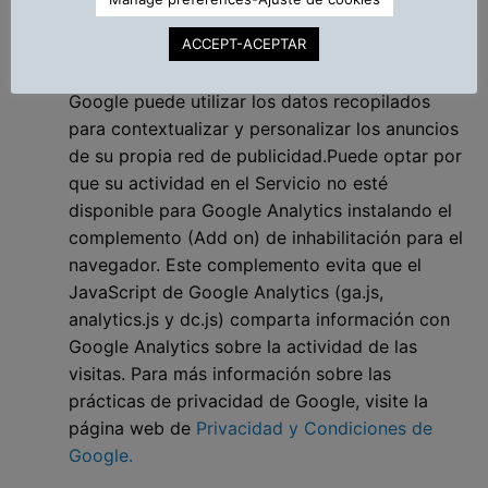
datos recopilados para rastrear y controlar el
ACCEPT-ACEPTAR
uso de nuestro Servicio. Estos datos son
compartidos con otros servicios de Google.
Google puede utilizar los datos recopilados
para contextualizar y personalizar los anuncios
de su propia red de publicidad.Puede optar por
que su actividad en el Servicio no esté
disponible para Google Analytics instalando el
complemento (Add on) de inhabilitación para el
navegador. Este complemento evita que el
JavaScript de Google Analytics (ga.js,
analytics.js y dc.js) comparta información con
Google Analytics sobre la actividad de las
visitas. Para más información sobre las
prácticas de privacidad de Google, visite la
página web de
Privacidad y Condiciones de
Google.