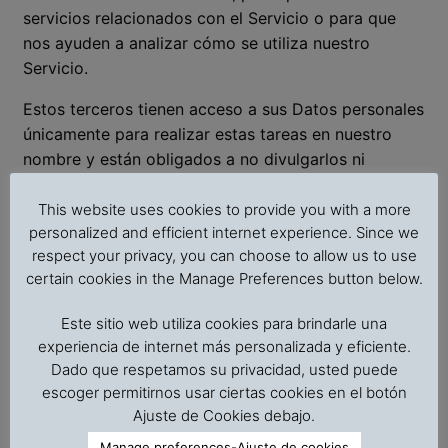
servicios relacionados con el Servicio o para que
nos ayuden a analizar cómo se utiliza nuestro
Servicio.
Estos terceros tienen acceso a sus Datos personales
únicamente para realizar estas tareas en nuestro
nombre y están obligados a no divulgarlos ni
utilizarlos con ningún otro fin.
This website uses cookies to provide you with a more
Análisis
personalized and efficient internet experience. Since we
respect your privacy, you can choose to allow us to use
Podemos utilizar los siguientes Proveedores de
certain cookies in the Manage Preferences button below.
servicios para controlar y analizar el uso de
nuestro Servicio.
Este sitio web utiliza cookies para brindarle una
experiencia de internet más personalizada y eficiente.
Google Analytics
Dado que respetamos su privacidad, usted puede
Google Analytics es un servicio de analítica
escoger permitirnos usar ciertas cookies en el botón
web ofrecido por Google que rastrea e informa
Ajuste de Cookies debajo.
del tráfico de los sitios web. Google utiliza los
Manage preferences-Ajuste de cookies