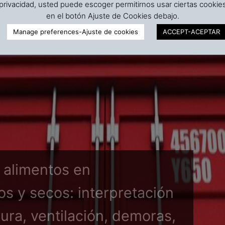
privacidad, usted puede escoger permitirnos usar ciertas cookie
en el botón Ajuste de Cookies debajo.
Manage preferences-Ajuste de cookies
ACCEPT-ACEPTAR
 alimentos en
s y secos: interpretación
ura, ventilación, demoras,