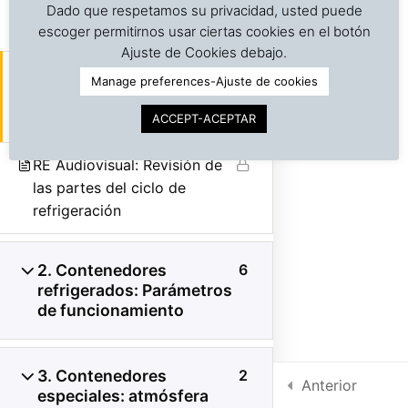
Presentándole al contenedor
Dado que respetamos su privacidad, usted puede
refrigerado (Maersk-Inglés)
escoger permitirnos usar ciertas cookies en el botón
©
Copyright | Derechos reservados | Dr. J. A. Barreiro
Ajuste de Cookies debajo.
& Assocs.
|
Cargo Inspection Service LLC | 2018-2025
RE-3 Sistema de
Manage preferences-Ajuste de cookies
Política de Privacidad
refrigeración, maquinaria,
refrigerantes
ACCEPT-ACEPTAR
Condiciones de uso
RE Audiovisual: Revisión de
Intra-net
las partes del ciclo de
refrigeración
2. Contenedores
6
refrigerados: Parámetros
de funcionamiento
3. Contenedores
2
Anterior
especiales: atmósfera