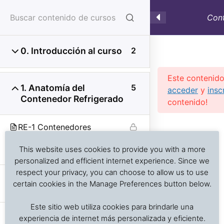
Cont
0. Introducción al curso
2
Este contenido
1. Anatomía del
5
acceder
y
insc
Contenedor Refrigerado
contenido!
Investigación de daños a alimentos en contenedores
Previous Slide
◀︎
Nex
▶︎
RE-1 Contenedores
refrigerados y secos: interpretación de registros de
refrigerados: Estructura y
temperatura, ventilación, demoras, condición del
This website uses cookies to provide you with a more
nomenclatura de siglas
producto, embalaje, estiba y transferencia de carga.
personalized and efficient internet experience. Since we
respect your privacy, you can choose to allow us to use
RE-2 Dimensiones y
certain cookies in the Manage Preferences button below.
características interiores
Inicio
Cursos en Transporte Marítimo de Alimentos
Este sitio web utiliza cookies para brindarle una
Transporte refrigerado alimentos
RE Audiovisual:
experiencia de internet más personalizada y eficiente.