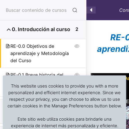
Cont
0. Introducción al curso
2
RE-0
RE-0.0 Objetivos de
aprendi
aprendizaje y Metodología
del Curso
Investigación de daños a alimentos en contenedores
Previous Slide
◀︎
Nex
▶︎
RE-0.1 Breve historia del
refrigerados y secos: interpretación de registros de
transporte en contenedores
temperatura, ventilación, demoras, condición del
This website uses cookies to provide you with a more
refrigerados
producto, embalaje, estiba y transferencia de carga.
personalized and efficient internet experience. Since we
respect your privacy, you can choose to allow us to use
certain cookies in the Manage Preferences button below.
1. Anatomía del
5
Inicio
Cursos en Transporte Marítimo de Alimentos
Contenedor Refrigerado
Este sitio web utiliza cookies para brindarle una
Transporte refrigerado alimentos
experiencia de internet más personalizada y eficiente.