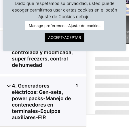
Dado que respetamos su privacidad, usted puede
2. Contenedores
6
escoger permitirnos usar ciertas cookies en el botón
©
Copyright | Derechos reservados | Dr. J. A. Barreiro
refrigerados: Parámetros
Ajuste de Cookies debajo.
& Assocs.
|
Cargo Inspection Service LLC | 2018-2025
de funcionamiento
Manage preferences-Ajuste de cookies
Política de Privacidad
ACCEPT-ACEPTAR
3. Contenedores
2
Página
1
/
Condiciones de uso
especiales: atmósfera
controlada y modificada,
Intra-net
super freezers, control
de humedad
4. Generadores
1
eléctricos: Gen-sets,
power packs-Manejo de
contenedores en
terminales-Equipos
auxiliares-EIR