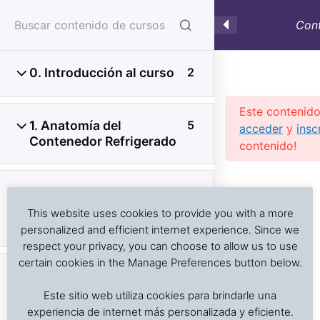
Cont
0. Introducción al curso
2
Este contenido
1. Anatomía del
5
acceder
y
insc
Contenedor Refrigerado
contenido!
Investigación de daños a alimentos en contenedores
Previous Slide
◀︎
Nex
▶︎
2. Contenedores
6
refrigerados y secos: interpretación de registros de
refrigerados: Parámetros
temperatura, ventilación, demoras, condición del
This website uses cookies to provide you with a more
de funcionamiento
producto, embalaje, estiba y transferencia de carga.
personalized and efficient internet experience. Since we
respect your privacy, you can choose to allow us to use
certain cookies in the Manage Preferences button below.
3. Contenedores
2
Inicio
Cursos en Transporte Marítimo de Alimentos
especiales: atmósfera
Este sitio web utiliza cookies para brindarle una
Transporte refrigerado alimentos
controlada y modificada,
experiencia de internet más personalizada y eficiente.