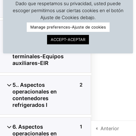
super freezers, control
Dado que respetamos su privacidad, usted puede
de humedad
escoger permitirnos usar ciertas cookies en el botón
©
Copyright | Derechos reservados | Dr. J. A. Barreiro
Ajuste de Cookies debajo.
& Assocs.
|
Cargo Inspection Service LLC | 2018-2025
Manage preferences-Ajuste de cookies
4. Generadores
1
Política de Privacidad
eléctricos: Gen-sets,
ACCEPT-ACEPTAR
power packs-Manejo de
Condiciones de uso
contenedores en
Intra-net
terminales-Equipos
auxiliares-EIR
5.. Aspectos
2
operacionales en
contenedores
refrigerados I
6. Aspectos
1
Anterior
operacionales en