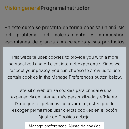
Visión general
Programa
Instructor
En este curso se presenta en forma concisa un análisis
del problema del calentamiento y combustión
espontánea de granos almacenados y sus productos
como tortas y harinas de semillas oleaginosas en
bodegas de buques y silos. Se analizan los diversos
This website uses cookies to provide you with a more
factores que pueden originar y potenciar el auto-
personalized and efficient internet experience. Since we
calentamiento y la combustión espontánea,
respect your privacy, you can choose to allow us to use
certain cookies in the Manage Preferences button below.
incluyendo el calentamiento de origen microbiológico
por crecimiento de hongos en relación a la humedad
Este sitio web utiliza cookies para brindarle una
del grano y su actividad de agua, así como otras
experiencia de internet más personalizada y eficiente.
fuentes de calor que pueden elevar la temperatura y
Dado que respetamos su privacidad, usted puede
desencadenar el calentamiento de origen químico por
escoger permitirnos usar ciertas cookies en el botón
oxidación de las grasas y la combustión espontánea.
Ajuste de Cookies debajo.
Se presentan los factores a analizar para evaluar si un
Manage preferences-Ajuste de cookies
lote de grano está en riesgo de ignición espontánea y