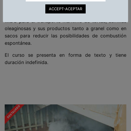
las medidas para prevenirla. De igual forma, se
ACCEPT-ACEPTAR
presenta la normativa resumida del códice IMSBC e
IMDG para el transporte marítimo de tortas, semillas
oleaginosas y sus productos tanto a granel como en
sacos para reducir las posibilidades de combustión
espontánea.
El curso se presenta en forma de texto y tiene
duración indefinida.