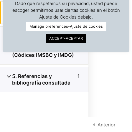
Dado que respetamos su privacidad, usted puede
CE Combustión espontánea
escoger permitirnos usar ciertas cookies en el botón
©
Copyright | Derechos reservados | Dr. J. A. Barreiro
de granos y otros productos
Ajuste de Cookies debajo.
& Assocs.
|
Cargo Inspection Service LLC | 2018-2025
Manage preferences-Ajuste de cookies
Política de Privacidad
4. Consideraciones
1
ACCEPT-ACEPTAR
adicionales para el
Condiciones de uso
transporte matítimo
Intra-net
(Códices IMSBC y IMDG)
5. Referencias y
1
bibliografía consultada
Anterior