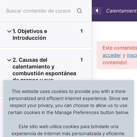
Calentamient
granos y otr
1. Objetivos e
1
Introducción
Este contenido
acceder
y
insc
2. Causas del
1
contenido!
calentamiento y
combustión espontánea
Investigación de daños a alimentos en contenedores
Previous Slide
◀︎
Nex
▶︎
de granos y sus
refrigerados y secos: interpretación de registros de
productos
temperatura, ventilación, demoras, condición del
This website uses cookies to provide you with a more
producto, embalaje, estiba y transferencia de carga.
personalized and efficient internet experience. Since we
respect your privacy, you can choose to allow us to use
3. Combustión
1
certain cookies in the Manage Preferences button below.
espontánea de granos
Inicio
Cursos en Transporte Marítimo de Alimentos
almacenados en buques
Este sitio web utiliza cookies para brindarle una
Transporte marítimo de alimentos
y silos
experiencia de internet más personalizada y eficiente.