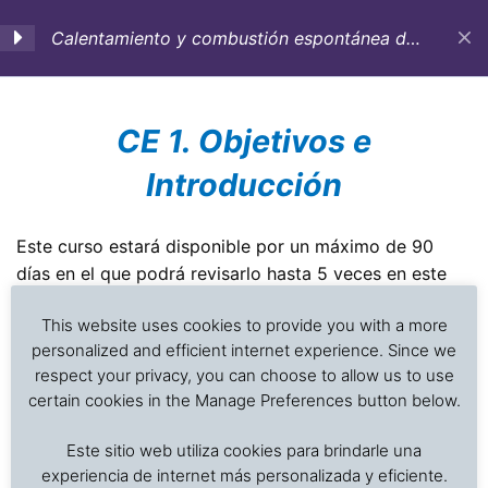
Calentamiento y combustión espontánea de
granos y otros productos
1. Objetivos e
1
CE 1. Objetivos e
Introducción
Introducción
CE 1. Objetivos e
Introducción
Este curso estará disponible por un máximo de 90
Investigación de daños a alimentos en contenedores
días en el que podrá revisarlo hasta 5 veces en este
Previous Slide
◀︎
Nex
▶︎
refrigerados y secos: interpretación de registros de
2. Causas del
1
periodo.
calentamiento y
temperatura, ventilación, demoras, condición del
This website uses cookies to provide you with a more
combustión espontánea
Objetivos del curso:
producto, embalaje, estiba y transferencia de carga.
personalized and efficient internet experience. Since we
de granos y sus
respect your privacy, you can choose to allow us to use
Se espera que al finalizar el curso el lector sea capaz
productos
certain cookies in the Manage Preferences button below.
de:
Inicio
Cursos en Transporte Marítimo de Alimentos
Este sitio web utiliza cookies para brindarle una
Transporte marítimo de alimentos
Conocer las causas del calentamiento de los
3. Combustión
1
experiencia de internet más personalizada y eficiente.