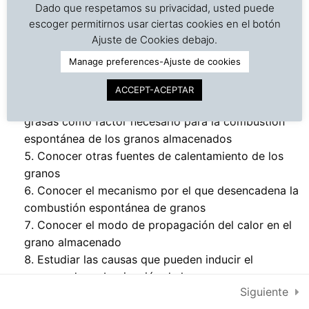
granos y sus subproductos como pellets, tortas y
espontánea de granos
Dado que respetamos su privacidad, usted puede
harinas de semillas oleaginosas
almacenados en buques
escoger permitirnos usar ciertas cookies en el botón
©
Copyright | Derechos reservados | Dr. J. A. Barreiro
y silos
Conocer el concepto de actividad de agua y su
Ajuste de Cookies debajo.
& Assocs.
|
Cargo Inspection Service LLC | 2018-2025
relación con la humedad del grano y la temperatura
Manage preferences-Ajuste de cookies
Conocer el mecanismo de calentamiento de los
Política de Privacidad
4. Consideraciones
1
granos por crecimiento de hongos
ACCEPT-ACEPTAR
adicionales para el
Condiciones de uso
Conocer la importancia de la oxidación de las
transporte matítimo
grasas como factor necesario para la combustión
Intra-net
(Códices IMSBC y IMDG)
espontánea de los granos almacenados
Conocer otras fuentes de calentamiento de los
granos
5. Referencias y
1
Conocer el mecanismo por el que desencadena la
bibliografía consultada
combustión espontánea de granos
Conocer el modo de propagación del calor en el
grano almacenado
Estudiar las causas que pueden inducir el
proceso de carbonización de los granos y sus
Siguiente
productos