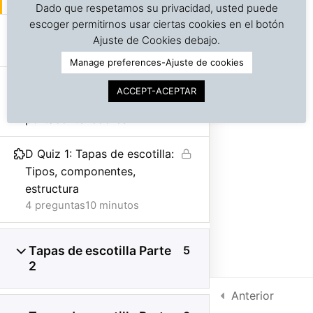
Dado que respetamos su privacidad, usted puede
escoger permitirnos usar ciertas cookies en el botón
©
Copyright | Derechos reservados | Dr. J. A. Barreiro
D Audiovisual: Apertura
Ajuste de Cookies debajo.
& Assocs.
|
Cargo Inspection Service LLC | 2018-2025
lateral de escotillas (Inglés)
Manage preferences-Ajuste de cookies
Política de Privacidad
D Audiovisual: Remoción de
ACCEPT-ACEPTAR
Condiciones de uso
tapa de escotilla en buque
portacontenedores
Intra-net
D Quiz 1: Tapas de escotilla:
Tipos, componentes,
estructura
4 preguntas
10 minutos
Tapas de escotilla Parte
5
2
Anterior