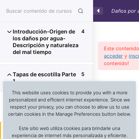
Daños por a
Introducción-Origen de
4
los daños por agua-
Descripción y naturaleza
Este contenido
del mal tiempo
acceder
y
insc
contenido!
Tapas de escotilla Parte
5
Previous Slide
◀︎
Nex
▶︎
1
Análisis de problemas asociados al transporte de
alimentos frescos, procesados y productos sensibles
This website uses cookies to provide you with a more
D 2.1 Tapas de escotilla:
a la temperatura
personalized and efficient internet experience. Since we
Tipos-Componentes-
respect your privacy, you can choose to allow us to use
Estructura
certain cookies in the Manage Preferences button below.
Inicio
Cursos en Transporte Marítimo de Alimentos
Este sitio web utiliza cookies para brindarle una
Daños en el transporte marítimo
D Audiovisual: Apertura de
experiencia de internet más personalizada y eficiente.
tapas de escotilla (Inglés)