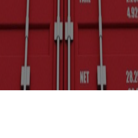
Refrigerated transportation of foods
f foods