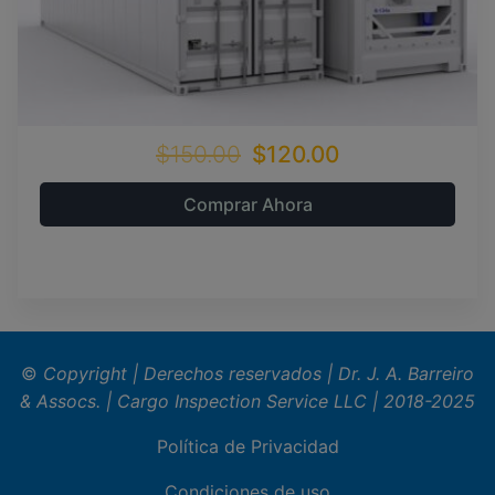
$150.00
$120.00
Comprar Ahora
©
Copyright | Derechos reservados | Dr. J. A. Barreiro
& Assocs.
|
Cargo Inspection Service LLC | 2018-2025
Política de Privacidad
Condiciones de uso