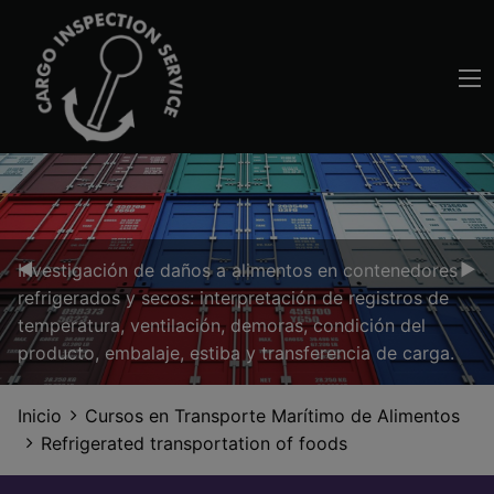
Previous Slide
◀︎
Nex
▶︎
Investigación de daños a alimentos en contenedores
refrigerados y secos: interpretación de registros de
temperatura, ventilación, demoras, condición del
producto, embalaje, estiba y transferencia de carga.
Inicio
Cursos en Transporte Marítimo de Alimentos
Refrigerated transportation of foods