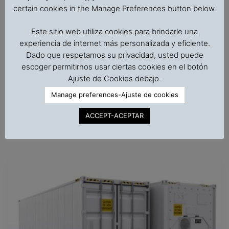
certain cookies in the Manage Preferences button below.
A course on reefer container essentials, prepared in
English for personnel involved in exportation,
Este sitio web utiliza cookies para brindarle una
importation, terminal operations, technical sales,
experiencia de internet más personalizada y eficiente.
logistics, cargo underwriting, handling of cargo claims,
Dado que respetamos su privacidad, usted puede
escoger permitirnos usar ciertas cookies en el botón
and customer service of cargo carried in reefer
Ajuste de Cookies debajo.
containers. No previous knowledge required.
Manage preferences-Ajuste de cookies
ACCEPT-ACEPTAR