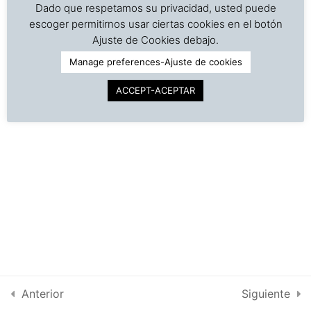
for transportation[:]
Dado que respetamos su privacidad, usted puede
escoger permitirnos usar ciertas cookies en el botón
©
Copyright | Derechos reservados | Dr. J. A. Barreiro
Ajuste de Cookies debajo.
& Assocs.
|
Cargo Inspection Service LLC | 2018-2025
4. Container preparation
4
Manage preferences-Ajuste de cookies
for transport
Política de Privacidad
ACCEPT-ACEPTAR
Condiciones de uso
5. Stowage-Stuffing-
2
Intra-net
Stripping
6. Temperature
2
recorders-Security
seals-Transferences
7. Virtual visit to a
5
container terminal
Anterior
Siguiente