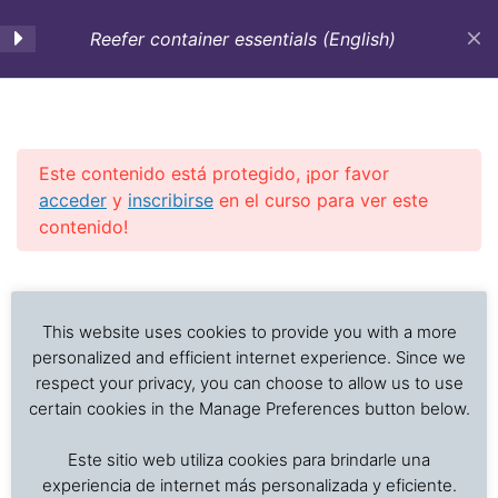
Reefer container essentials (English)
1. Refrigerated
3
containers: Types-
Structure-Parts-
Este contenido está protegido, ¡por favor
Controls-Handling
acceder
y
inscribirse
en el curso para ver este
contenido!
2. Requirements for
1
Previous Slide
◀︎
Nex
▶︎
transportation: Cargo
Análisis de problemas asociados al transporte de
care
alimentos frescos, procesados y productos sensibles
This website uses cookies to provide you with a more
a la temperatura
personalized and efficient internet experience. Since we
respect your privacy, you can choose to allow us to use
3. Cargo preparation for
1
certain cookies in the Manage Preferences button below.
transport
Inicio
Cursos en Transporte Marítimo de Alimentos
Este sitio web utiliza cookies para brindarle una
Refrigerated transportation of foods
[:en]B. 3. Cargo preparation
experiencia de internet más personalizada y eficiente.