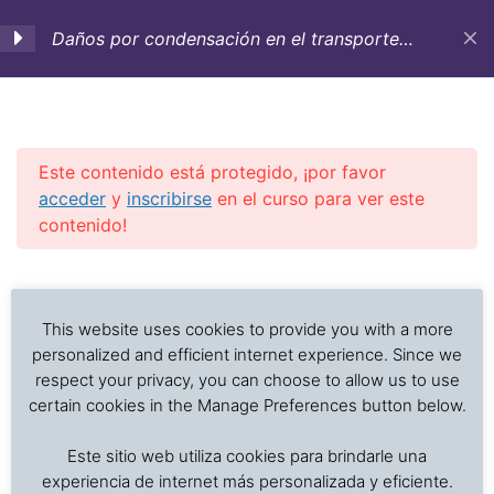
Daños por condensación en el transporte
marítimo de mercancías
1. Objetivos del curso-
5
Ocurrencia de los daños
por condensación en el
Este contenido está protegido, ¡por favor
transporte marítimo-
acceder
y
inscribirse
en el curso para ver este
Aspectos teóricos
contenido!
Investigación de daños a alimentos en contenedores
C 1.0 Objetivos de
Previous Slide
◀︎
Nex
▶︎
refrigerados y secos: interpretación de registros de
aprendizaje del curso
temperatura, ventilación, demoras, condición del
This website uses cookies to provide you with a more
producto, embalaje, estiba y transferencia de carga.
C 1.1 Ocurrencia de los
personalized and efficient internet experience. Since we
respect your privacy, you can choose to allow us to use
daños por condensación en
certain cookies in the Manage Preferences button below.
el transporte marítimo
Inicio
Cursos en Transporte Marítimo de Alimentos
Este sitio web utiliza cookies para brindarle una
Daños en el transporte marítimo
Quiz C1: Ocurrencia de los
experiencia de internet más personalizada y eficiente.
daños por condensación