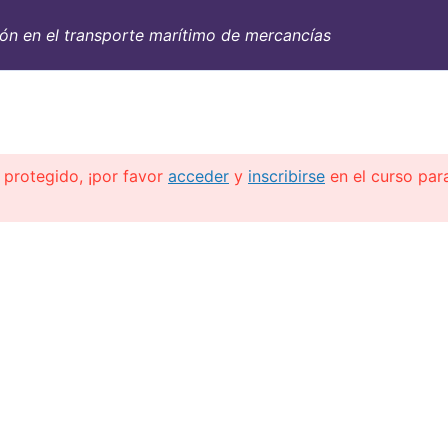
n en el transporte marítimo de mercancías
SULTORÍA
CONTAINERS
NOSOTROS
INFO-TÉ
 protegido, ¡por favor
acceder
y
inscribirse
en el curso par