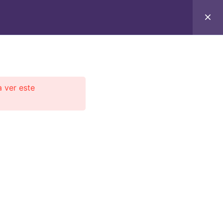
C
CONTACTO
E-BOOKS
CURSOS ON-LINE
a ver este