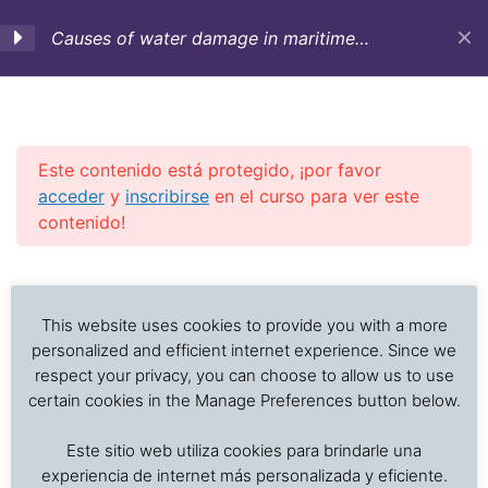
Causes of water damage in maritime
transportation (English)
1. Introduction-Nature of
4
water damages-Bad
weather description
Este contenido está protegido, ¡por favor
acceder
y
inscribirse
en el curso para ver este
contenido!
2a. Hatch covers Part 1
4
Previous Slide
◀︎
Nex
▶︎
Análisis de problemas asociados al transporte de
2b. Hatch covers Part 2
3
alimentos frescos, procesados y productos sensibles
This website uses cookies to provide you with a more
a la temperatura
personalized and efficient internet experience. Since we
respect your privacy, you can choose to allow us to use
2c. Hatch covers Part 3.
3
certain cookies in the Manage Preferences button below.
Inicio
Cursos en Transporte Marítimo de Alimentos
Este sitio web utiliza cookies para brindarle una
Damages in marine transport
[:en]D 2.4 Hatch covers:
experiencia de internet más personalizada y eficiente.