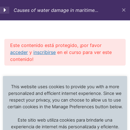
Causes of water damage in maritime
transportation (English)
1. Introduction-Nature of
4
water damages-Bad
weather description
Este contenido está protegido, ¡por favor
acceder
y
inscribirse
en el curso para ver este
contenido!
2a. Hatch covers Part 1
4
Previous Slide
◀︎
Nex
▶︎
Análisis de problemas asociados al transporte de
2b. Hatch covers Part 2
3
alimentos frescos, procesados y productos sensibles
This website uses cookies to provide you with a more
a la temperatura
personalized and efficient internet experience. Since we
respect your privacy, you can choose to allow us to use
[:en]D 2.2 Hatch covers:
certain cookies in the Manage Preferences button below.
Seals-Rubber gaskets[:]
Inicio
Cursos en Transporte Marítimo de Alimentos
Este sitio web utiliza cookies para brindarle una
Damages in marine transport
[:en]D 2.3 Hatch covers:
experiencia de internet más personalizada y eficiente.