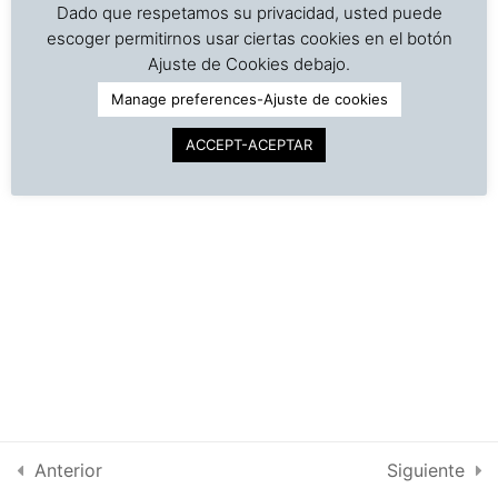
Closing-Securing[:]
Dado que respetamos su privacidad, usted puede
escoger permitirnos usar ciertas cookies en el botón
©
Copyright | Derechos reservados | Dr. J. A. Barreiro
[:en]D Audiovisual:
Ajuste de Cookies debajo.
& Assocs.
|
Cargo Inspection Service LLC | 2018-2025
Operation and maintenance
Manage preferences-Ajuste de cookies
Política de Privacidad
of hatch covers[:]
ACCEPT-ACEPTAR
Condiciones de uso
2c. Hatch covers Part 3.
3
Intra-net
3. Ventilation systems-
2
Sealed accesses on deck
4. Precipitations-
1
Condensation-Chloride
test
Anterior
Siguiente