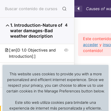
Causes of wa
transportatio
1. Introduction-Nature of
4
water damages-Bad
weather description
Este contenido
acceder
y
insc
[:en]D 1.0 Objectives and
contenido!
Introduction[:]
Previous Slide
◀︎
Nex
▶︎
Análisis de problemas asociados al transporte de
[:en]D 1.1 Causes of water
alimentos frescos, procesados y productos sensibles
This website uses cookies to provide you with a more
damage-Bad weather
a la temperatura
personalized and efficient internet experience. Since we
description[:]
respect your privacy, you can choose to allow us to use
certain cookies in the Manage Preferences button below.
[:en]D Audiovisual: Beaufort
Inicio
Cursos en Transporte Marítimo de Alimentos
scale explained[:]
Este sitio web utiliza cookies para brindarle una
Damages in marine transport
experiencia de internet más personalizada y eficiente.