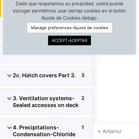
[:en]D Audiovisual: Ships in
Dado que respetamos su privacidad, usted puede
storms[:]
escoger permitirnos usar ciertas cookies en el botón
©
Copyright | Derechos reservados | Dr. J. A. Barreiro
Ajuste de Cookies debajo.
& Assocs.
|
Cargo Inspection Service LLC | 2018-2025
Manage preferences-Ajuste de cookies
2a. Hatch covers Part 1
4
Política de Privacidad
ACCEPT-ACEPTAR
Condiciones de uso
2b. Hatch covers Part 2
3
Intra-net
2c. Hatch covers Part 3.
3
3. Ventilation systems-
2
Sealed accesses on deck
4. Precipitations-
1
Anterior
Condensation-Chloride