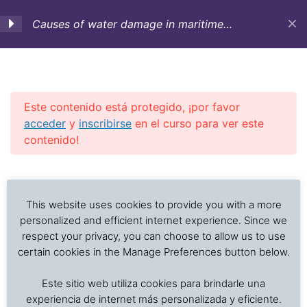
Causes of water damage in maritime
transportation (English)
1. Introduction-Nature of
4
water damages-Bad
weather description
Este contenido está protegido, ¡por favor
acceder
y
inscribirse
en el curso para ver este
contenido!
2a. Hatch covers Part 1
4
Investigación de daños a alimentos en contenedores
Previous Slide
◀︎
Nex
▶︎
refrigerados y secos: interpretación de registros de
2b. Hatch covers Part 2
3
temperatura, ventilación, demoras, condición del
This website uses cookies to provide you with a more
producto, embalaje, estiba y transferencia de carga.
personalized and efficient internet experience. Since we
respect your privacy, you can choose to allow us to use
2c. Hatch covers Part 3.
3
certain cookies in the Manage Preferences button below.
Inicio
Cursos en Transporte Marítimo de Alimentos
Este sitio web utiliza cookies para brindarle una
Damages in marine transport
experiencia de internet más personalizada y eficiente.
3. Ventilation systems-
2