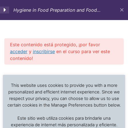
Hygiene in Food Preparation and Food
Service: Training Course-Lessons on-line
(English-Free)
1. Foreword
2
Este contenido está protegido, ¡por favor
2. Factors affecting food
2
acceder
y
inscribirse
en el curso para ver este
deterioration and
contenido!
microbial growth
Investigación de daños a alimentos en contenedores
Previous Slide
◀︎
Nex
▶︎
refrigerados y secos: interpretación de registros de
3. Foodborne diseases:
4
temperatura, ventilación, demoras, condición del
This website uses cookies to provide you with a more
contamination and
producto, embalaje, estiba y transferencia de carga.
personalized and efficient internet experience. Since we
prevention
respect your privacy, you can choose to allow us to use
certain cookies in the Manage Preferences button below.
Inicio
Cursos en Transporte Marítimo de Alimentos
4. Personal hygiene
2
Este sitio web utiliza cookies para brindarle una
Higiene y Saneamiento en el Servicio de Alimentos
habits
experiencia de internet más personalizada y eficiente.