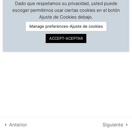
Dado que respetamos su privacidad, usted puede
escoger permitirnos usar ciertas cookies en el botón
©
Copyright | Derechos reservados | Dr. J. A. Barreiro
5. Procedures and
2
Ajuste de Cookies debajo.
& Assocs.
|
Cargo Inspection Service LLC | 2018-2025
methods for hand
Manage preferences-Ajuste de cookies
washing
Política de Privacidad
ACCEPT-ACEPTAR
Condiciones de uso
6. Sanitary procedures in
2
Intra-net
food preparation
7. Sanitary procedures in
2
food service
8. Procedure for washing
2
dishes, glasses and
silverware
Anterior
Siguiente