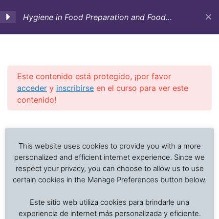
Hygiene in Food Preparation and Food
Service: Training Course-Lessons on-line
(English-Free)
1. Foreword
2
Este contenido está protegido, ¡por favor
2. Factors affecting food
2
acceder
y
inscribirse
en el curso para ver este
deterioration and
contenido!
microbial growth
Previous Slide
◀︎
Nex
▶︎
Análisis de problemas asociados al transporte de
3. Foodborne diseases:
4
alimentos frescos, procesados y productos sensibles
This website uses cookies to provide you with a more
contamination and
a la temperatura
personalized and efficient internet experience. Since we
prevention
respect your privacy, you can choose to allow us to use
certain cookies in the Manage Preferences button below.
Inicio
Cursos en Transporte Marítimo de Alimentos
4. Personal hygiene
2
Este sitio web utiliza cookies para brindarle una
Higiene y Saneamiento en el Servicio de Alimentos
habits
experiencia de internet más personalizada y eficiente.