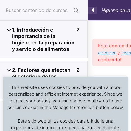
Higiene en la
Alimentos. C
Lecciones on
1. Introducción e
2
importancia de la
higiene en la preparación
Este contenido
y servicio de alimentos
acceder
y
insc
contenido!
2. Factores que afectan
2
Previous Slide
◀︎
Nex
▶︎
el deterioro de los
Análisis de problemas asociados al transporte de
alimentos y el
alimentos frescos, procesados y productos sensibles
This website uses cookies to provide you with a more
crecimiento microbiano
a la temperatura
personalized and efficient internet experience. Since we
respect your privacy, you can choose to allow us to use
certain cookies in the Manage Preferences button below.
3. Enfermedades
4
Inicio
Cursos en Transporte Marítimo de Alimentos
transmitidas por los
Este sitio web utiliza cookies para brindarle una
Higiene y Saneamiento en el Servicio de Alimentos
alimentos:
experiencia de internet más personalizada y eficiente.
Contaminación y