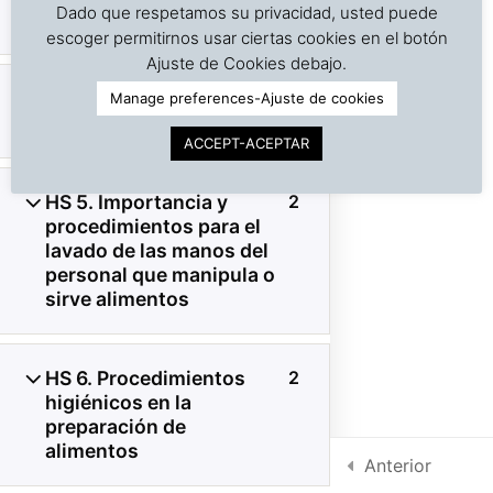
Dado que respetamos su privacidad, usted puede
prevención
escoger permitirnos usar ciertas cookies en el botón
©
Copyright | Derechos reservados | Dr. J. A. Barreiro
Ajuste de Cookies debajo.
& Assocs.
|
Cargo Inspection Service LLC | 2018-2025
4. Hábitos y prácticas de
2
Manage preferences-Ajuste de cookies
Política de Privacidad
higiene personal
ACCEPT-ACEPTAR
Condiciones de uso
HS 5. Importancia y
2
Intra-net
procedimientos para el
lavado de las manos del
personal que manipula o
sirve alimentos
HS 6. Procedimientos
2
higiénicos en la
preparación de
alimentos
Anterior