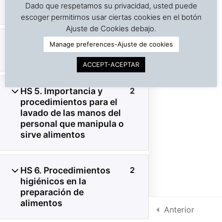
Dado que respetamos su privacidad, usted puede
prevención
escoger permitirnos usar ciertas cookies en el botón
©
Copyright | Derechos reservados | Dr. J. A. Barreiro
Ajuste de Cookies debajo.
& Assocs.
|
Cargo Inspection Service LLC | 2018-2025
4. Hábitos y prácticas de
2
Manage preferences-Ajuste de cookies
Política de Privacidad
higiene personal
ACCEPT-ACEPTAR
Condiciones de uso
HS 5. Importancia y
2
Intra-net
procedimientos para el
lavado de las manos del
personal que manipula o
sirve alimentos
HS 6. Procedimientos
2
higiénicos en la
preparación de
alimentos
Anterior