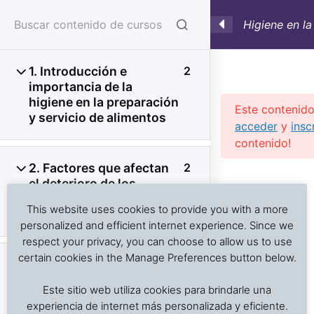
Higiene en la
Alimentos. C
Lecciones on
1. Introducción e
2
importancia de la
higiene en la preparación
Este contenido
y servicio de alimentos
acceder
y
insc
contenido!
2. Factores que afectan
2
Previous Slide
◀︎
Nex
▶︎
el deterioro de los
Análisis de problemas asociados al transporte de
alimentos y el
alimentos frescos, procesados y productos sensibles
This website uses cookies to provide you with a more
crecimiento microbiano
a la temperatura
personalized and efficient internet experience. Since we
respect your privacy, you can choose to allow us to use
certain cookies in the Manage Preferences button below.
3. Enfermedades
4
Inicio
Cursos en Transporte Marítimo de Alimentos
transmitidas por los
Este sitio web utiliza cookies para brindarle una
Higiene y Saneamiento en el Servicio de Alimentos
alimentos:
experiencia de internet más personalizada y eficiente.
Contaminación y