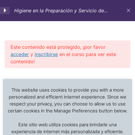
Higiene en la Preparación y Servicio de
Alimentos. Curso de entrenamiento-
Lecciones on-line
1. Introducción e
2
importancia de la
higiene en la preparación
Este contenido está protegido, ¡por favor
y servicio de alimentos
acceder
y
inscribirse
en el curso para ver este
contenido!
2. Factores que afectan
2
Investigación de daños a alimentos en contenedores
Previous Slide
◀︎
Nex
▶︎
el deterioro de los
refrigerados y secos: interpretación de registros de
alimentos y el
temperatura, ventilación, demoras, condición del
This website uses cookies to provide you with a more
crecimiento microbiano
producto, embalaje, estiba y transferencia de carga.
personalized and efficient internet experience. Since we
respect your privacy, you can choose to allow us to use
certain cookies in the Manage Preferences button below.
3. Enfermedades
4
Inicio
Cursos en Transporte Marítimo de Alimentos
transmitidas por los
Este sitio web utiliza cookies para brindarle una
Higiene y Saneamiento en el Servicio de Alimentos
alimentos:
experiencia de internet más personalizada y eficiente.
Contaminación y