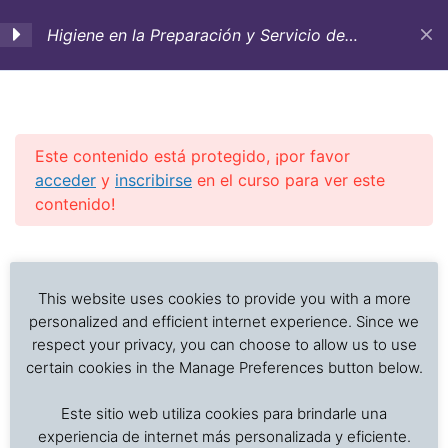
Higiene en la Preparación y Servicio de
Alimentos. Curso de entrenamiento-
Lecciones on-line
1. Introducción e
2
importancia de la
higiene en la preparación
Este contenido está protegido, ¡por favor
y servicio de alimentos
acceder
y
inscribirse
en el curso para ver este
contenido!
2. Factores que afectan
2
Investigación de daños a alimentos en contenedores
Previous Slide
◀︎
Nex
▶︎
el deterioro de los
refrigerados y secos: interpretación de registros de
alimentos y el
temperatura, ventilación, demoras, condición del
This website uses cookies to provide you with a more
crecimiento microbiano
producto, embalaje, estiba y transferencia de carga.
personalized and efficient internet experience. Since we
respect your privacy, you can choose to allow us to use
certain cookies in the Manage Preferences button below.
3. Enfermedades
4
Inicio
Cursos en Transporte Marítimo de Alimentos
transmitidas por los
Este sitio web utiliza cookies para brindarle una
Higiene y Saneamiento en el Servicio de Alimentos
alimentos:
experiencia de internet más personalizada y eficiente.
Contaminación y