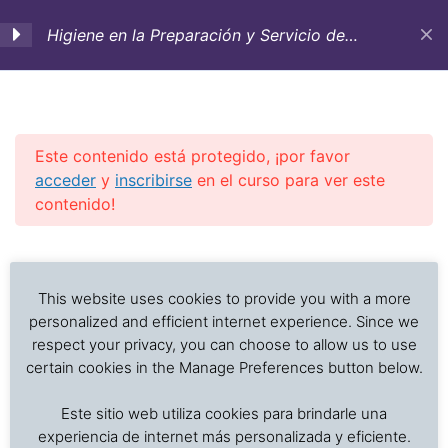
Higiene en la Preparación y Servicio de
Alimentos. Curso de entrenamiento-
Lecciones on-line
1. Introducción e
2
importancia de la
higiene en la preparación
Este contenido está protegido, ¡por favor
y servicio de alimentos
acceder
y
inscribirse
en el curso para ver este
contenido!
2. Factores que afectan
2
Previous Slide
◀︎
Nex
▶︎
el deterioro de los
Análisis de problemas asociados al transporte de
alimentos y el
alimentos frescos, procesados y productos sensibles
This website uses cookies to provide you with a more
crecimiento microbiano
a la temperatura
personalized and efficient internet experience. Since we
respect your privacy, you can choose to allow us to use
HS 2. Factores que afectan
certain cookies in the Manage Preferences button below.
el deterioro de los alimentos
Inicio
Cursos en Transporte Marítimo de Alimentos
y el crecimiento microbiano
Este sitio web utiliza cookies para brindarle una
Higiene y Saneamiento en el Servicio de Alimentos
experiencia de internet más personalizada y eficiente.