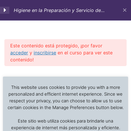
Higiene en la Preparación y Servicio de
Alimentos. Curso de entrenamiento-
Lecciones on-line
1. Introducción e
2
importancia de la
higiene en la preparación
Este contenido está protegido, ¡por favor
y servicio de alimentos
acceder
y
inscribirse
en el curso para ver este
contenido!
2. Factores que afectan
2
Investigación de daños a alimentos en contenedores
Previous Slide
◀︎
Nex
▶︎
el deterioro de los
refrigerados y secos: interpretación de registros de
alimentos y el
temperatura, ventilación, demoras, condición del
This website uses cookies to provide you with a more
crecimiento microbiano
producto, embalaje, estiba y transferencia de carga.
personalized and efficient internet experience. Since we
respect your privacy, you can choose to allow us to use
certain cookies in the Manage Preferences button below.
3. Enfermedades
4
Inicio
Cursos en Transporte Marítimo de Alimentos
transmitidas por los
Este sitio web utiliza cookies para brindarle una
Higiene y Saneamiento en el Servicio de Alimentos
alimentos:
experiencia de internet más personalizada y eficiente.
Contaminación y