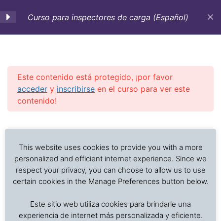
Curso para inspectores de carga (Español)
0. Objetivos-Estrategia
1
de aprendizaje
Este contenido está protegido, ¡por favor
acceder
y
inscribirse
en el curso para ver este
1. Inspecciones de carga,
5
contenido!
tipos, procedimientos y
requerimientos a tomar
Investigación de daños a alimentos en contenedores
Previous Slide
◀︎
Nex
▶︎
en cuenta
refrigerados y secos: interpretación de registros de
temperatura, ventilación, demoras, condición del
This website uses cookies to provide you with a more
producto, embalaje, estiba y transferencia de carga.
personalized and efficient internet experience. Since we
2. Toma de muestras
10
respect your privacy, you can choose to allow us to use
certain cookies in the Manage Preferences button below.
Inicio
Cursos en Transporte Marítimo de Alimentos
3. Análisis de campo de
7
Este sitio web utiliza cookies para brindarle una
Daños en el transporte marítimo
interés más usuales
experiencia de internet más personalizada y eficiente.