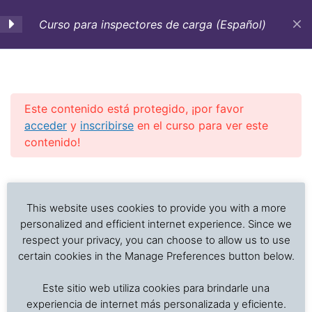
Curso para inspectores de carga (Español)
0. Objetivos-Estrategia
1
de aprendizaje
Este contenido está protegido, ¡por favor
acceder
y
inscribirse
en el curso para ver este
1. Inspecciones de carga,
5
contenido!
tipos, procedimientos y
requerimientos a tomar
Previous Slide
◀︎
Nex
▶︎
en cuenta
Análisis de problemas asociados al transporte de
alimentos frescos, procesados y productos sensibles
This website uses cookies to provide you with a more
I 1.1 Tipos, procedimientos y
a la temperatura
personalized and efficient internet experience. Since we
requerimientos de una
respect your privacy, you can choose to allow us to use
inspección
certain cookies in the Manage Preferences button below.
Inicio
Cursos en Transporte Marítimo de Alimentos
Este sitio web utiliza cookies para brindarle una
Daños en el transporte marítimo
I 1.2 Medidas de seguridad
experiencia de internet más personalizada y eficiente.
en el trabajo del inspector