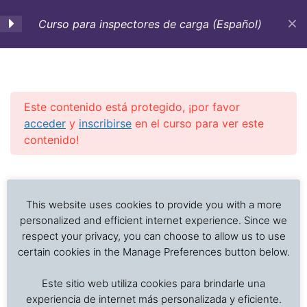
Curso para inspectores de carga (Español)
0. Objetivos-Estrategia
1
de aprendizaje
Este contenido está protegido, ¡por favor
acceder
y
inscribirse
en el curso para ver este
1. Inspecciones de carga,
5
contenido!
tipos, procedimientos y
requerimientos a tomar
Investigación de daños a alimentos en contenedores
Previous Slide
◀︎
Nex
▶︎
en cuenta
refrigerados y secos: interpretación de registros de
temperatura, ventilación, demoras, condición del
This website uses cookies to provide you with a more
producto, embalaje, estiba y transferencia de carga.
personalized and efficient internet experience. Since we
2. Toma de muestras
10
respect your privacy, you can choose to allow us to use
certain cookies in the Manage Preferences button below.
Inicio
Cursos en Transporte Marítimo de Alimentos
3. Análisis de campo de
7
Este sitio web utiliza cookies para brindarle una
Daños en el transporte marítimo
interés más usuales
experiencia de internet más personalizada y eficiente.