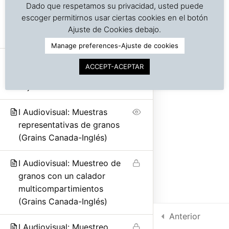
Dado que respetamos su privacidad, usted puede
I Audiovisuales: Muestreo
escoger permitirnos usar ciertas cookies en el botón
©
Copyright | Derechos reservados | Dr. J. A. Barreiro
estadístico (Español e
Ajuste de Cookies debajo.
& Assocs.
|
Cargo Inspection Service LLC | 2018-2025
Inglés)
Manage preferences-Ajuste de cookies
Política de Privacidad
I 2.2 Toma de muestras de
ACCEPT-ACEPTAR
Condiciones de uso
productos a granel, sacos y
cajas
Intra-net
I Audiovisual: Muestras
representativas de granos
(Grains Canada-Inglés)
I Audiovisual: Muestreo de
granos con un calador
multicompartimientos
(Grains Canada-Inglés)
Anterior
I Audiovisual: Muestreo