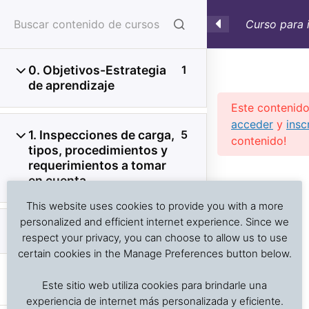
Curso para 
0. Objetivos-Estrategia
1
de aprendizaje
Este contenido
acceder
y
insc
1. Inspecciones de carga,
5
contenido!
tipos, procedimientos y
requerimientos a tomar
Investigación de daños a alimentos en contenedores
Previous Slide
◀︎
Nex
▶︎
en cuenta
refrigerados y secos: interpretación de registros de
temperatura, ventilación, demoras, condición del
This website uses cookies to provide you with a more
producto, embalaje, estiba y transferencia de carga.
personalized and efficient internet experience. Since we
2. Toma de muestras
10
respect your privacy, you can choose to allow us to use
certain cookies in the Manage Preferences button below.
Inicio
Cursos en Transporte Marítimo de Alimentos
I 2.1 Planes de muestreo
Este sitio web utiliza cookies para brindarle una
Daños en el transporte marítimo
estadístico
experiencia de internet más personalizada y eficiente.