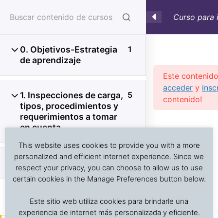
Curso para 
0. Objetivos-Estrategia
1
de aprendizaje
Este contenido
acceder
y
insc
1. Inspecciones de carga,
5
contenido!
tipos, procedimientos y
requerimientos a tomar
Investigación de daños a alimentos en contenedores
Previous Slide
◀︎
Nex
▶︎
en cuenta
refrigerados y secos: interpretación de registros de
temperatura, ventilación, demoras, condición del
This website uses cookies to provide you with a more
producto, embalaje, estiba y transferencia de carga.
personalized and efficient internet experience. Since we
2. Toma de muestras
10
respect your privacy, you can choose to allow us to use
certain cookies in the Manage Preferences button below.
Inicio
Cursos en Transporte Marítimo de Alimentos
I 2.1 Planes de muestreo
Este sitio web utiliza cookies para brindarle una
Daños en el transporte marítimo
estadístico
experiencia de internet más personalizada y eficiente.