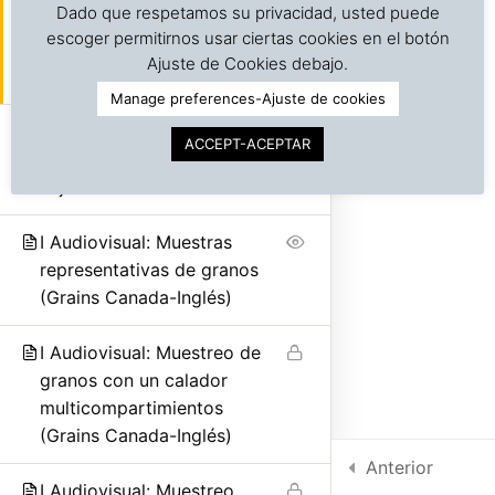
Dado que respetamos su privacidad, usted puede
I Audiovisuales: Muestreo
escoger permitirnos usar ciertas cookies en el botón
©
Copyright | Derechos reservados | Dr. J. A. Barreiro
estadístico (Español e
Ajuste de Cookies debajo.
& Assocs.
|
Cargo Inspection Service LLC | 2018-2025
Inglés)
Manage preferences-Ajuste de cookies
Política de Privacidad
I 2.2 Toma de muestras de
ACCEPT-ACEPTAR
Condiciones de uso
productos a granel, sacos y
cajas
Intra-net
I Audiovisual: Muestras
representativas de granos
(Grains Canada-Inglés)
I Audiovisual: Muestreo de
granos con un calador
multicompartimientos
(Grains Canada-Inglés)
Anterior
I Audiovisual: Muestreo