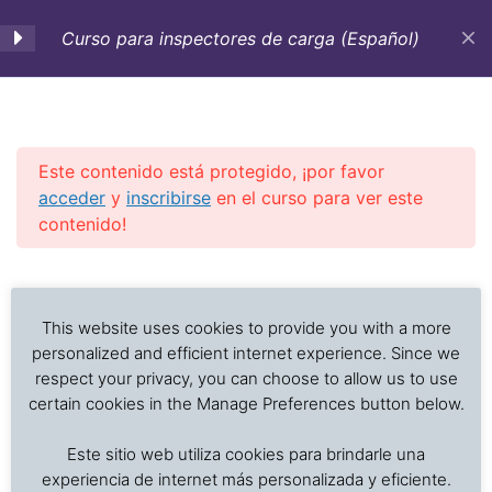
Curso para inspectores de carga (Español)
0. Objetivos-Estrategia
1
de aprendizaje
Este contenido está protegido, ¡por favor
acceder
y
inscribirse
en el curso para ver este
1. Inspecciones de carga,
5
contenido!
tipos, procedimientos y
requerimientos a tomar
Previous Slide
◀︎
Nex
▶︎
en cuenta
Análisis de problemas asociados al transporte de
alimentos frescos, procesados y productos sensibles
This website uses cookies to provide you with a more
a la temperatura
personalized and efficient internet experience. Since we
2. Toma de muestras
10
respect your privacy, you can choose to allow us to use
certain cookies in the Manage Preferences button below.
Inicio
Cursos en Transporte Marítimo de Alimentos
3. Análisis de campo de
7
Este sitio web utiliza cookies para brindarle una
Daños en el transporte marítimo
interés más usuales
experiencia de internet más personalizada y eficiente.