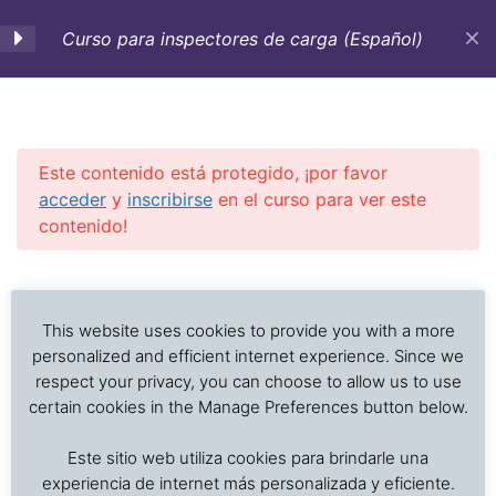
Curso para inspectores de carga (Español)
0. Objetivos-Estrategia
1
de aprendizaje
Este contenido está protegido, ¡por favor
acceder
y
inscribirse
en el curso para ver este
1. Inspecciones de carga,
5
contenido!
tipos, procedimientos y
requerimientos a tomar
Previous Slide
◀︎
Nex
▶︎
en cuenta
Análisis de problemas asociados al transporte de
alimentos frescos, procesados y productos sensibles
This website uses cookies to provide you with a more
a la temperatura
personalized and efficient internet experience. Since we
2. Toma de muestras
10
respect your privacy, you can choose to allow us to use
certain cookies in the Manage Preferences button below.
Inicio
Cursos en Transporte Marítimo de Alimentos
3. Análisis de campo de
7
Este sitio web utiliza cookies para brindarle una
Daños en el transporte marítimo
interés más usuales
experiencia de internet más personalizada y eficiente.