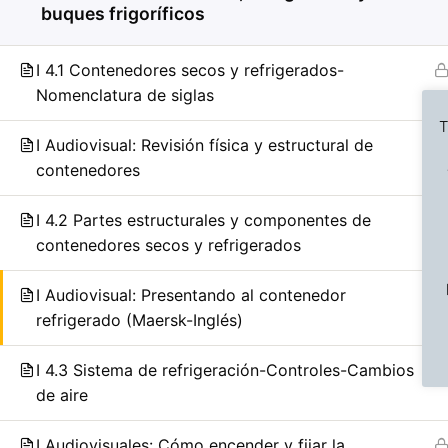
buques frigoríficos
I 4.1 Contenedores secos y refrigerados-
Nomenclatura de siglas
T
I Audiovisual: Revisión física y estructural de
contenedores
I 4.2 Partes estructurales y componentes de
Previous Slide
◀︎
contenedores secos y refrigerados
I Audiovisual: Presentando al contenedor
refrigerado (Maersk-Inglés)
I 4.3 Sistema de refrigeración-Controles-Cambios
de aire
I Audiovisuales: Cómo encender y fijar la