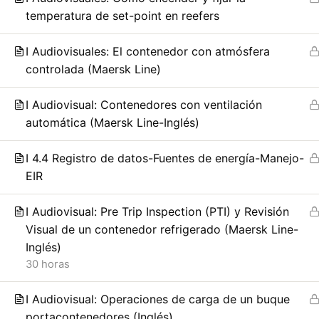
temperatura de set-point en reefers
Investigación de daños a
I Audiovisuales: El contenedor con atmósfera
contenedores refrigerado
controlada (Maersk Line)
de registros de temperat
I Audiovisual: Contenedores con ventilación
automática (Maersk Line-Inglés)
condición del producto, 
I 4.4 Registro de datos-Fuentes de energía-Manejo-
transferencia de carga.
EIR
I Audiovisual: Pre Trip Inspection (PTI) y Revisión
Visual de un contenedor refrigerado (Maersk Line-
Inglés)
30 horas
I Audiovisual: Operaciones de carga de un buque
portacontenedores (Inglés)