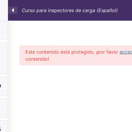
Curso para inspectores de carga (Español)
SULTORÍA
CONTAINERS
NOSOTROS
INFO-TÉ
Este contenido está protegido, ¡por favor
acce
contenido!
0
5