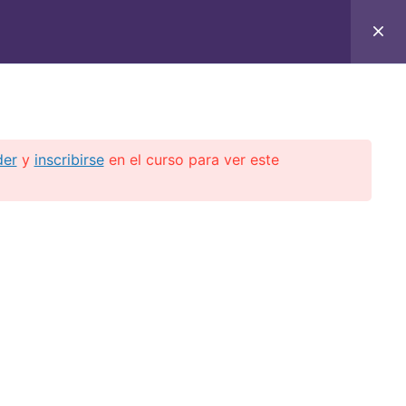
C
CONTACTO
E-BOOKS
CURSOS ON-LINE
der
y
inscribirse
en el curso para ver este