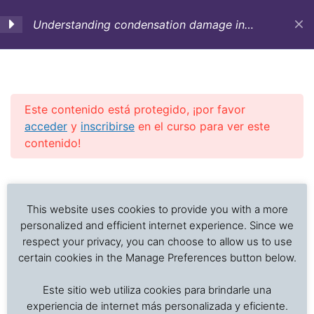
Understanding condensation damage in
marine transportation (English)
C 1. Course Objectives-
5
Occurrence of
condensation-
Este contenido está protegido, ¡por favor
Theoretical aspects
acceder
y
inscribirse
en el curso para ver este
contenido!
[:en]C 1.0 Course
objectives[:]
Previous Slide
◀︎
Nex
▶︎
Análisis de problemas asociados al transporte de
alimentos frescos, procesados y productos sensibles
[:en]C 1.1 Occurrence of
This website uses cookies to provide you with a more
a la temperatura
personalized and efficient internet experience. Since we
condensation damages[:]
respect your privacy, you can choose to allow us to use
certain cookies in the Manage Preferences button below.
[:en]Quiz C1E: Occurrence of
Inicio
Cursos en Transporte Marítimo de Alimentos
condensation damage[:]
Este sitio web utiliza cookies para brindarle una
Damages in marine transport
4 preguntas
10 minutos
experiencia de internet más personalizada y eficiente.