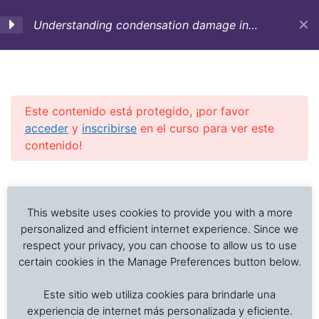
Understanding condensation damage in
marine transportation (English)
C 1. Course Objectives-
5
Occurrence of
condensation-
Este contenido está protegido, ¡por favor
Theoretical aspects
acceder
y
inscribirse
en el curso para ver este
contenido!
C 2. Types of
5
Investigación de daños a alimentos en contenedores
Previous Slide
◀︎
Nex
▶︎
condensation-
refrigerados y secos: interpretación de registros de
Susceptibility of cargo
temperatura, ventilación, demoras, condición del
This website uses cookies to provide you with a more
to condensation
producto, embalaje, estiba y transferencia de carga.
personalized and efficient internet experience. Since we
respect your privacy, you can choose to allow us to use
certain cookies in the Manage Preferences button below.
C 3. Prevention and
5
Inicio
Cursos en Transporte Marítimo de Alimentos
mitigation of
Este sitio web utiliza cookies para brindarle una
Damages in marine transport
condensation:
experiencia de internet más personalizada y eficiente.
Preparation-Stowage-