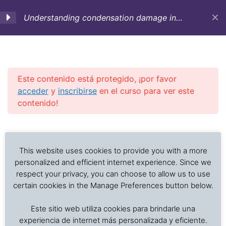
Understanding condensation damage in
marine transportation (English)
C 1. Course Objectives-
5
Occurrence of
condensation-
Este contenido está protegido, ¡por favor
Theoretical aspects
acceder
y
inscribirse
en el curso para ver este
contenido!
C 2. Types of
5
Investigación de daños a alimentos en contenedores
Previous Slide
◀︎
Nex
▶︎
condensation-
refrigerados y secos: interpretación de registros de
Susceptibility of cargo
temperatura, ventilación, demoras, condición del
This website uses cookies to provide you with a more
to condensation
producto, embalaje, estiba y transferencia de carga.
personalized and efficient internet experience. Since we
respect your privacy, you can choose to allow us to use
certain cookies in the Manage Preferences button below.
C 3. Prevention and
5
Inicio
Cursos en Transporte Marítimo de Alimentos
mitigation of
Este sitio web utiliza cookies para brindarle una
Damages in marine transport
condensation:
experiencia de internet más personalizada y eficiente.
Preparation-Stowage-