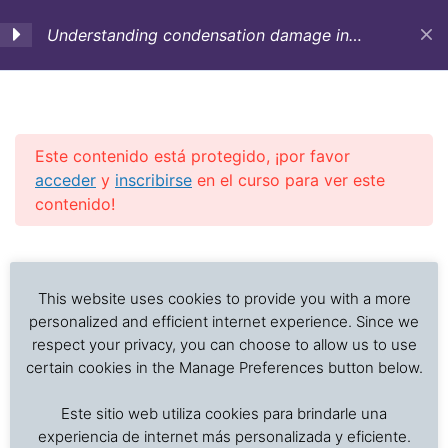
Understanding condensation damage in
marine transportation (English)
C 1. Course Objectives-
5
Occurrence of
condensation-
Este contenido está protegido, ¡por favor
Theoretical aspects
acceder
y
inscribirse
en el curso para ver este
contenido!
C 2. Types of
5
Investigación de daños a alimentos en contenedores
Previous Slide
◀︎
Nex
▶︎
condensation-
refrigerados y secos: interpretación de registros de
Susceptibility of cargo
temperatura, ventilación, demoras, condición del
This website uses cookies to provide you with a more
to condensation
producto, embalaje, estiba y transferencia de carga.
personalized and efficient internet experience. Since we
respect your privacy, you can choose to allow us to use
certain cookies in the Manage Preferences button below.
C 3. Prevention and
5
Inicio
Cursos en Transporte Marítimo de Alimentos
mitigation of
Este sitio web utiliza cookies para brindarle una
Damages in marine transport
condensation:
experiencia de internet más personalizada y eficiente.
Preparation-Stowage-