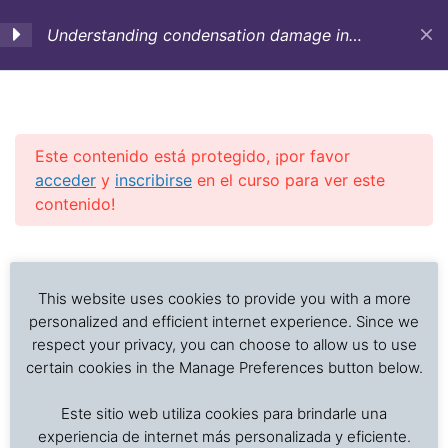
Understanding condensation damage in
marine transportation (English)
C 1. Course Objectives-
5
Occurrence of
condensation-
Este contenido está protegido, ¡por favor
Theoretical aspects
acceder
y
inscribirse
en el curso para ver este
contenido!
C 2. Types of
5
Previous Slide
◀︎
Nex
▶︎
condensation-
Análisis de problemas asociados al transporte de
Susceptibility of cargo
alimentos frescos, procesados y productos sensibles
This website uses cookies to provide you with a more
to condensation
a la temperatura
personalized and efficient internet experience. Since we
respect your privacy, you can choose to allow us to use
certain cookies in the Manage Preferences button below.
C 3. Prevention and
5
Inicio
Cursos en Transporte Marítimo de Alimentos
mitigation of
Este sitio web utiliza cookies para brindarle una
Damages in marine transport
condensation:
experiencia de internet más personalizada y eficiente.
Preparation-Stowage-