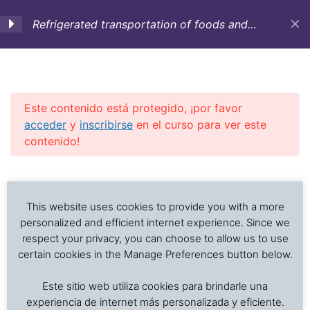
Refrigerated transportation of foods and
temperature sensitive cargo (English)
1. Objectives,
3
Introduction and
Historic background
Este contenido está protegido, ¡por favor
acceder
y
inscribirse
en el curso para ver este
contenido!
2. Containers,
12
equipment and vessels
Investigación de daños a alimentos en contenedores
Previous Slide
◀︎
Nex
▶︎
for refrigerated
refrigerados y secos: interpretación de registros de
transportation
temperatura, ventilación, demoras, condición del
This website uses cookies to provide you with a more
producto, embalaje, estiba y transferencia de carga.
personalized and efficient internet experience. Since we
[:en]2.1 Refrigerated
respect your privacy, you can choose to allow us to use
containers: serial number
certain cookies in the Manage Preferences button below.
nomenclature[:]
Inicio
Cursos en Transporte Marítimo de Alimentos
Este sitio web utiliza cookies para brindarle una
Refrigerated transportation of foods
experiencia de internet más personalizada y eficiente.
[:en]2.2 Reefer containers: