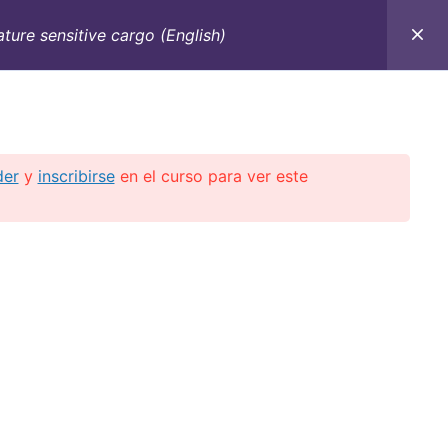
ture sensitive cargo (English)
C
CONTACTO
E-BOOKS
CURSOS ON-LINE
der
y
inscribirse
en el curso para ver este