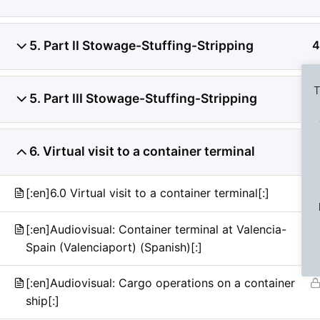
5. Part II Stowage-Stuffing-Stripping
4
T
5. Part III Stowage-Stuffing-Stripping
4
6. Virtual visit to a container terminal
6
Previous Slide
◀︎
[:en]6.0 Virtual visit to a container terminal[:]
[:en]Audiovisual: Container terminal at Valencia-
Spain (Valenciaport) (Spanish)[:]
[:en]Audiovisual: Cargo operations on a container
ship[:]