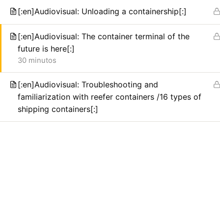
[:en]Audiovisual: Unloading a containership[:]
Investigación de daños a
[:en]Audiovisual: The container terminal of the
contenedores refrigerado
future is here[:]
30 minutos
de registros de temperat
[:en]Audiovisual: Troubleshooting and
condición del producto, 
familiarization with reefer containers /16 types of
shipping containers[:]
transferencia de carga.