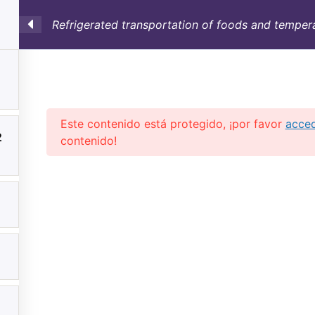
Refrigerated transportation of foods and tempera
SULTORÍA
CONTAINERS
NOSOTROS
INFO-TÉ
Este contenido está protegido, ¡por favor
acce
2
contenido!