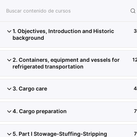
HOME
SERVICIOS
CON
1. Objectives, Introduction and Historic
3
background
2. Containers, equipment and vessels for
1
refrigerated transportation
3. Cargo care
4
4. Cargo preparation
7
5. Part I Stowage-Stuffing-Stripping
7